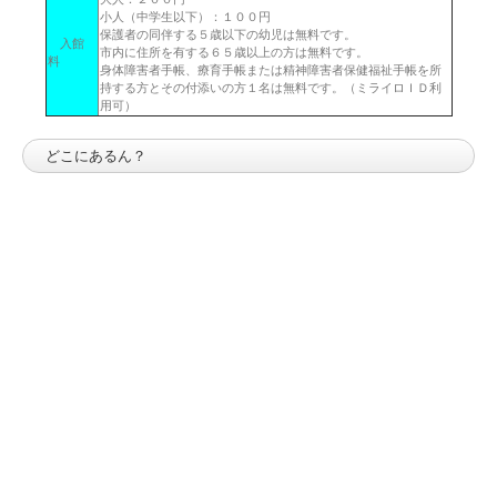
小人（中学生以下）：１００円
保護者の同伴する５歳以下の幼児は無料です。
入館
市内に住所を有する６５歳以上の方は無料です。
料
身体障害者手帳、療育手帳または精神障害者保健福祉手帳を所
持する方とその付添いの方１名は無料です。（ミライロＩＤ利
用可）
どこにあるん？