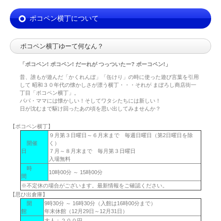
ポコペン横丁について
ポコペン横丁ゆーて何なん？
「ポコペン! ポコペン! だーれが つっついたー? ポーコペン!」
昔、誰もが遊んだ「かくれんぼ」「缶けり」の時に使った遊び言葉を引用
して 昭和３０年代の懐かしさが漂う横丁・・・それが まぼろし商店街一
丁目「ポコペン横丁」。
パパ・ママには懐かしい！そしてワタシたちには新しい！
日が沈むまで駆け回ったあの頃を思い出してみませんか？
【ポコペン横丁】
９月第３日曜日～６月末まで 毎週日曜日（第2日曜日を除
開催
く）
日
７月～８月末まで 毎月第３日曜日
入場無料
時
10時00分 ～ 15時00分
間
※不定休の場合がございます。最新情報をご確認ください。
【思ひ出倉庫】
開
9時30分 ～ 16時30分（入館は16時00分まで）
館
年末休館（12月29日～12月31日）
大人：２００円