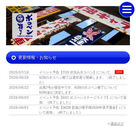
更新情報・お知らせ
2025/07/10
イベント予告【7/19 夕涼みポコペン】について。
NEW
2026/06/26
6/28のポコペン横丁は通常通り開催します。（終了しまし
た）
2026/06/22
台風7号が接近中です。6/28のポコペン横丁について
6/26(金)に決定します。
2026/06/03
イベント予告【6/21 ポコペンステージライブ】について追
加。（終了しました）
2026/06/01
イベント予告【06/28 昔遊び選手権2026年度予選会】につ
いて追加。（終了しました）
»
過去ログ